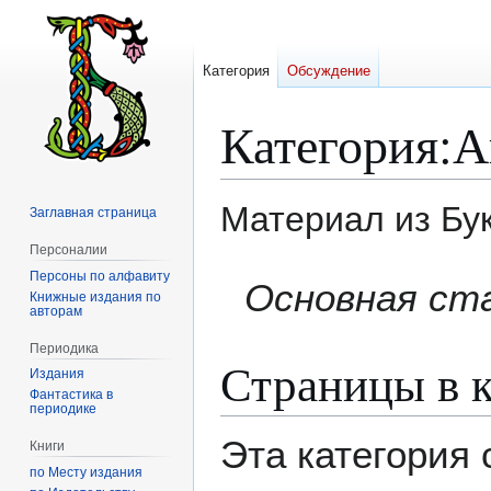
Категория
Обсуждение
Категория
:
А
Материал из Бу
Заглавная страница
Персоналии
Персоны по алфавиту
Перейти
Перейти
Основная ст
Книжные издания по
к
к
авторам
навигации
поиску
Периодика
Страницы в к
Издания
Фантастика в
периодике
Эта категория
Книги
по Месту издания