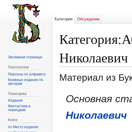
Категория
Обсуждение
Категория
:
А
Николаевич
Заглавная страница
Персоналии
Персоны по алфавиту
Материал из Бу
Книжные издания по
авторам
Перейти
Перейти
Периодика
Основная ст
к
к
Издания
навигации
поиску
Фантастика в
периодике
Николаевич
Книги
по Месту издания