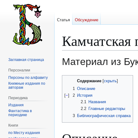
Статья
Обсуждение
Камчатская 
Материал из Бу
Заглавная страница
Персоналии
Персоны по алфавиту
Перейти
Перейти
Содержание
Книжные издания по
к
к
авторам
1
Описание
навигации
поиску
[
−
]
2
История
Периодика
2.1
Названия
Издания
2.2
Главные редакторы
Фантастика в
периодике
3
Библиографическая справка
Книги
Описание
по Месту издания