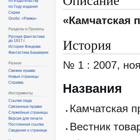
по Издательству
по Году издания
Серии
«Камчатская 
Особо: «Рамка»
Разделы и Проекты
Русская фантастика
История
до 1917 г.
История Фэндома
Фантастика Башкирии
№ 1 : 2007, но
Разное
Свежие правки
Новые страницы
Справка
Названия
Инструменты
Ссылки сюда
Камчатская пр
Связанные правки
Служебные страницы
Версия для печати
Вестник това
Постоянная ссылка
Сведения о странице