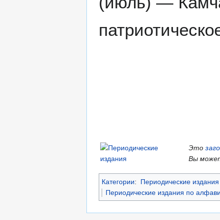
(июль) — Камч
патриотическо
Это
заг
Вы может
Категории
:
Периодические издания 
Периодические издания по алфави