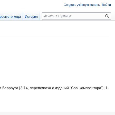
Создать учётную запись
Войти
П
росмотр кода
История
о
и
с
к
Берроуза [2-14, перепечатка с изданий "Сов. композитора"]; 1-