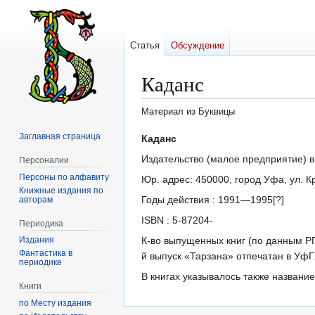
Статья
Обсуждение
Каданс
Материал из Буквицы
Заглавная страница
Перейти
Перейти
Каданс
к
к
Издательство (малое предприятие) в
Персоналии
навигации
поиску
Персоны по алфавиту
Юр. адрес: 450000, город Уфа, ул. К
Книжные издания по
Годы действия : 1991—1995[?]
авторам
ISBN : 5-87204-
Периодика
К-во выпущенных книг (по данным РГБ
Издания
Фантастика в
й выпуск «Тарзана» отпечатан в УфГ
периодике
В книгах указывалось также название
Книги
по Месту издания