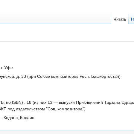
Читать
П
 г. Уфе
рупской, д. 33 (при Союзе композиторов Респ. Башкортостан)
, по ISBN) : 18 (из них 13 — выпуски Приключений Тарзана Эдгара 
ЖТ под издательством "Сов. композитора")
 : Коданс, Кодаис