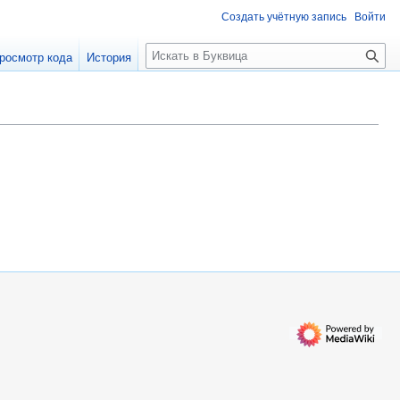
Создать учётную запись
Войти
П
росмотр кода
История
о
и
с
к