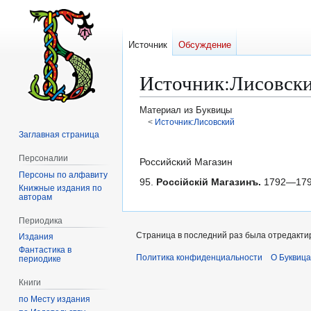
Источник
Обсуждение
Источник
:
Лисовски
Материал из Буквицы
<
Источник:Лисовский
Заглавная страница
Перейти
Перейти
Персоналии
к
к
Российский Магазин
Персоны по алфавиту
навигации
поиску
95.
Россійскій Магазинъ.
1792—1794
Книжные издания по
авторам
Периодика
Страница в последний раз была отредактир
Издания
Фантастика в
Политика конфиденциальности
О Буквица
периодике
Книги
по Месту издания