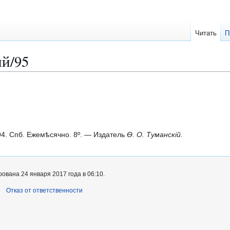
Читать
П
й/95
. Спб. Ежемѣсячно. 8º. — Издатель
Ѳ. О. Туманскій
.
ована 24 января 2017 года в 06:10.
Отказ от ответственности