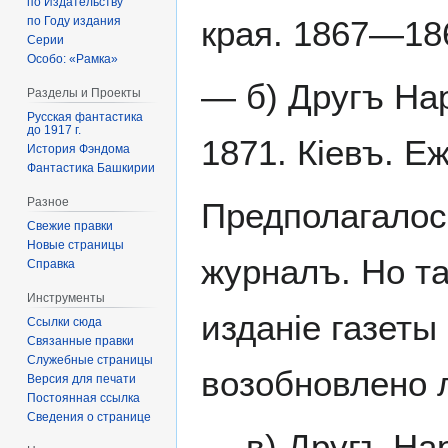
по Издательству
края. 1867—186
по Году издания
Серии
Особо: «Рамка»
— б) Другъ На
Разделы и Проекты
Русская фантастика
до 1917 г.
1871. Кіевъ. Е
История Фэндома
Фантастика Башкирии
Разное
Предполагалось
Свежие правки
Новые страницы
журналъ. Но та
Справка
Инструменты
изданіе газеты
Ссылки сюда
Связанные правки
Служебные страницы
возобновлено л
Версия для печати
Постоянная ссылка
Сведения о странице
— в) Другъ Нар