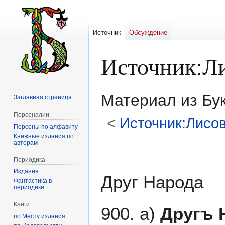
Источник
Обсуждение
Источник
:
Л
Материал из Бу
Заглавная страница
Персоналии
<
Источник:Лисо
Персоны по алфавиту
Книжные издания по
авторам
Перейти
Перейти
к
к
Периодика
навигации
поиску
Издания
Друг Народа
Фантастика в
периодике
Книги
900. а)
Другъ 
по Месту издания