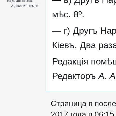
На других языках
Добавить ссылки
мѣс. 8º.
— г) Другъ Нар
Кіевъ. Два раза
Редакція помѣщ
Редакторъ
А. 
Страница в после
2017 года в 06:15