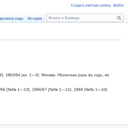
Создать учётную запись
Войти
П
росмотр кода
История
о
и
с
к
, 1863/64 (кн. 1—4). Москва. Нѣсколько разъ въ годъ, во
65/66 (№№ 1—13), 1866/67 (№№ 1—12), 1868 (№№ 1—10).