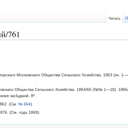
Читать
П
й/761
рскаго Московскаго Общества Сельскаго Хозяйства. 1863 (кн. 1—4)
овскаго Общества Сельскаго Хозяйства. 1864/65 (№№ 1—18). 18
ремя засѣданій. 8º.
862. (См.
№ 664
).
76. (См. годъ 1869).