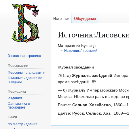
Источник
Обсуждение
Источник
:
Лисовски
Материал из Буквицы
<
Источник:Лисовский
Заглавная страница
Перейти
Перейти
Персоналии
к
к
Журнал заседаний
Персоны по алфавиту
навигации
поиску
761. а)
Журналъ засѣданій
Императо
Книжные издания по
время засѣданій. 8º.
авторам
— б) Журналъ Императорскаго Моск
Периодика
Москва. Нѣсколько разъ въ годъ во в
Издания
Фантастика в
Ранѣе:
Сельск. Хозяйство
, 1860—1
периодике
Далѣе:
Русск. Сельск. Хоз.,
1869—18
Книги
по Месту издания