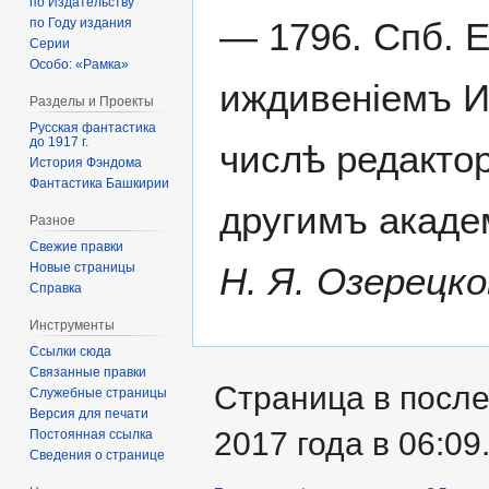
по Издательству
— 1796. Спб. 
по Году издания
Серии
Особо: «Рамка»
иждивеніемъ И
Разделы и Проекты
Русская фантастика
до 1917 г.
числѣ редакто
История Фэндома
Фантастика Башкирии
другимъ акаде
Разное
Свежие правки
Н. Я. Озерецко
Новые страницы
Справка
Инструменты
Ссылки сюда
Связанные правки
Страница в после
Служебные страницы
Версия для печати
2017 года в 06:09
Постоянная ссылка
Сведения о странице