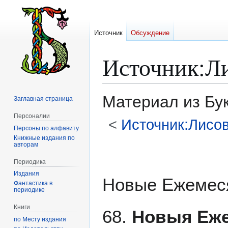
Источник
Обсуждение
Источник
:
Л
Материал из Бу
Заглавная страница
Персоналии
<
Источник:Лисо
Персоны по алфавиту
Книжные издания по
авторам
Перейти
Перейти
к
к
Периодика
навигации
поиску
Издания
Новые Ежемес
Фантастика в
периодике
Книги
68.
Новыя Еже
по Месту издания