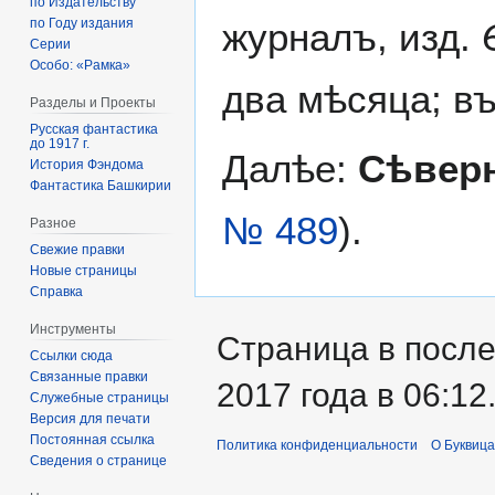
по Издательству
журналъ, изд.
по Году издания
Серии
Особо: «Рамка»
два мѣсяца; въ
Разделы и Проекты
Русская фантастика
до 1917 г.
Далѣе:
Сѣверн
История Фэндома
Фантастика Башкирии
№ 489
).
Разное
Свежие правки
Новые страницы
Справка
Инструменты
Страница в после
Ссылки сюда
Связанные правки
2017 года в 06:12
Служебные страницы
Версия для печати
Постоянная ссылка
Политика конфиденциальности
О Буквица
Сведения о странице