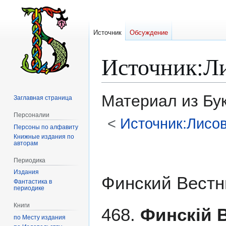
Источник
Обсуждение
Источник
:
Л
Материал из Бу
Заглавная страница
Персоналии
<
Источник:Лисо
Персоны по алфавиту
Книжные издания по
авторам
Перейти
Перейти
к
к
Периодика
навигации
поиску
Издания
Финский Вестн
Фантастика в
периодике
Книги
468.
Финскій 
по Месту издания