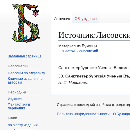
Источник
Обсуждение
Источник
:
Лисовски
Материал из Буквицы
<
Источник:Лисовский
Заглавная страница
Перейти
Перейти
Персоналии
к
к
Санктпетербургские Ученые Ведомо
Персоны по алфавиту
навигации
поиску
39.
Санктпетербургскія Ученыя Вѣ
Книжные издания по
Н. И. Новиковъ
.
авторам
Периодика
Издания
Фантастика в
Страница в последний раз была отредактир
периодике
Политика конфиденциальности
О Буквица
Книги
по Месту издания