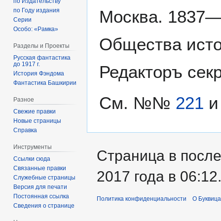
по Издательству
Москва. 1837—1
по Году издания
Серии
Особо: «Рамка»
Общества исто
Разделы и Проекты
Русская фантастика
до 1917 г.
Редакторъ сек
История Фэндома
Фантастика Башкирии
См. №№
221
Разное
Свежие правки
Новые страницы
Справка
Инструменты
Страница в после
Ссылки сюда
Связанные правки
2017 года в 06:12
Служебные страницы
Версия для печати
Постоянная ссылка
Политика конфиденциальности
О Буквица
Сведения о странице