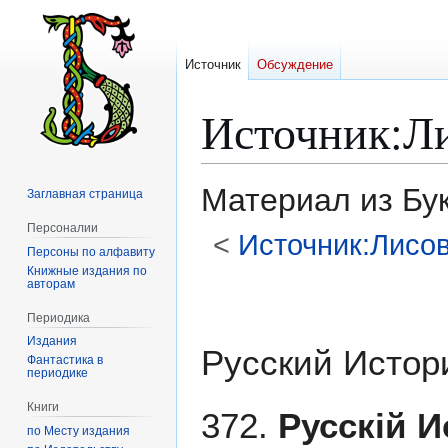
Источник
Обсуждение
Источник
:
Л
Материал из Бу
Заглавная страница
Персоналии
<
Источник:Лисо
Персоны по алфавиту
Книжные издания по
авторам
Перейти
Перейти
к
к
Периодика
навигации
поиску
Издания
Русский Истор
Фантастика в
периодике
Книги
372.
Русскій 
по Месту издания