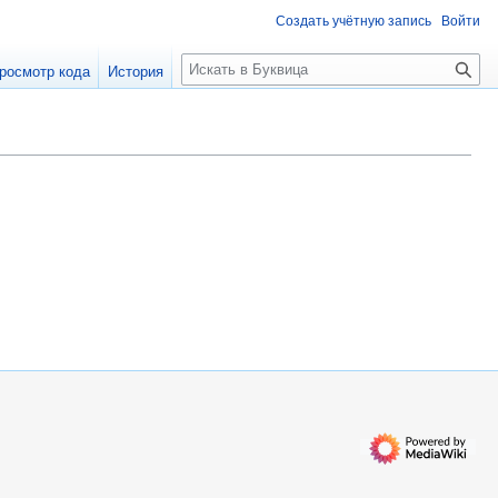
Создать учётную запись
Войти
П
росмотр кода
История
о
и
с
к