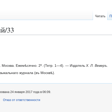
Читать
П
й/33
 Москва. Ежемѣсячно. 2º. (Тетр. 1—4). — Издатель
Х. Л. Веверъ
.
узыкальнаго журнала (въ Москвѣ).
ована 24 января 2017 года в 06:09.
Отказ от ответственности