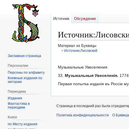
Источник
Обсуждение
Источник
:
Лисовски
Материал из Буквицы
<
Источник:Лисовский
Заглавная страница
Перейти
Перейти
Персоналии
к
к
Музыкальные Увеселения
Персоны по алфавиту
навигации
поиску
33.
Музыкальныя Увеселенія.
1774.
Книжные издания по
авторам
Первая попытка изданія въ Россіи м
Периодика
Издания
Фантастика в
Страница в последний раз была отредактир
периодике
Политика конфиденциальности
О Буквица
Книги
по Месту издания