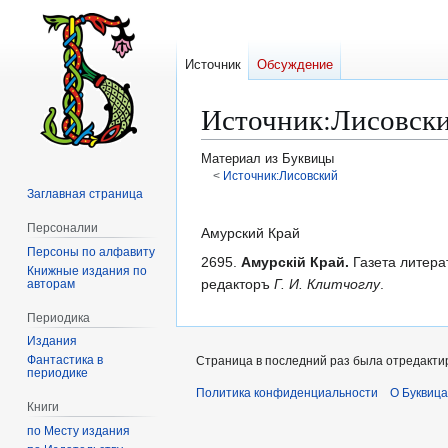
Источник
Обсуждение
Источник
:
Лисовски
Материал из Буквицы
<
Источник:Лисовский
Заглавная страница
Перейти
Перейти
Персоналии
к
к
Амурский Край
Персоны по алфавиту
навигации
поиску
2695.
Амурскій Край.
Газета литера
Книжные издания по
редакторъ
Г. И. Клитчоглу
.
авторам
Периодика
Издания
Фантастика в
Страница в последний раз была отредактир
периодике
Политика конфиденциальности
О Буквица
Книги
по Месту издания