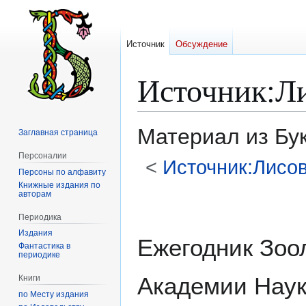
Источник
Обсуждение
Источник
:
Л
Материал из Бу
Заглавная страница
Персоналии
<
Источник:Лисо
Персоны по алфавиту
Книжные издания по
авторам
Перейти
Перейти
к
к
Периодика
навигации
поиску
Издания
Ежегодник Зоо
Фантастика в
периодике
Академии Нау
Книги
по Месту издания