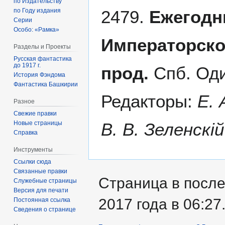
по Издательству
2479.
Ежегодн
по Году издания
Серии
Особо: «Рамка»
Императорско
Разделы и Проекты
Русская фантастика
до 1917 г.
прод.
Спб. Оди
История Фэндома
Фантастика Башкирии
Редакторы:
Е. 
Разное
Свежие правки
В. В. Зеленскій
Новые страницы
Справка
Инструменты
Ссылки сюда
Связанные правки
Страница в после
Служебные страницы
Версия для печати
2017 года в 06:27
Постоянная ссылка
Сведения о странице