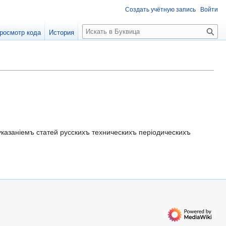
Создать учётную запись
Войти
П
росмотр кода
История
о
и
с
к
казаніемъ статей русскихъ техническихъ періодическихъ