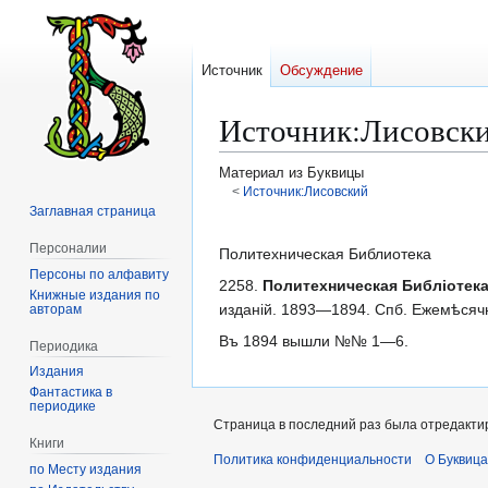
Источник
Обсуждение
Источник
:
Лисовски
Материал из Буквицы
<
Источник:Лисовский
Заглавная страница
Перейти
Перейти
Персоналии
к
к
Политехническая Библиотека
Персоны по алфавиту
навигации
поиску
2258.
Политехническая Библіотека
Книжные издания по
изданій. 1893—1894. Спб. Ежемѣсяч
авторам
Въ 1894 вышли №№ 1—6.
Периодика
Издания
Фантастика в
периодике
Страница в последний раз была отредактир
Книги
Политика конфиденциальности
О Буквица
по Месту издания