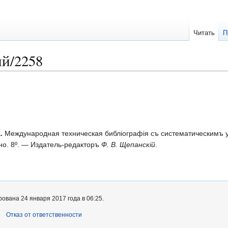
Читать
П
й/2258
.
Международная техническая библіографія съ систематическимъ у
но. 8º. — Издатель-редакторъ
Ф. В. Щепанскій
.
ована 24 января 2017 года в 06:25.
Отказ от ответственности