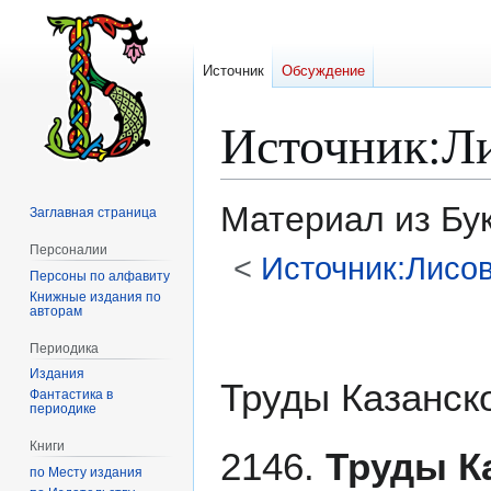
Источник
Обсуждение
Источник
:
Л
Материал из Бу
Заглавная страница
Персоналии
<
Источник:Лисо
Персоны по алфавиту
Книжные издания по
авторам
Перейти
Перейти
к
к
Периодика
навигации
поиску
Издания
Труды Казанск
Фантастика в
периодике
Книги
2146.
Труды К
по Месту издания