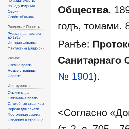
по Издательству
Общества.
18
по Году издания
Серии
Особо: «Рамка»
годъ, томами. 8
Разделы и Проекты
Русская фантастика
до 1917 г.
Ранѣе:
Проток
История Фэндома
Фантастика Башкирии
Санитарнаго 
Разное
Свежие правки
Новые страницы
№ 1901
).
Справка
Инструменты
Ссылки сюда
Связанные правки
Служебные страницы
<Согласно «До
Версия для печати
Постоянная ссылка
Сведения о странице
(т. 2, с. 705—7