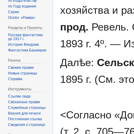
по Издательству
хозяйства и р
по Году издания
Серии
Особо: «Рамка»
прод.
Ревель. 
Разделы и Проекты
Русская фантастика
до 1917 г.
1893 г. 4º. — 
История Фэндома
Фантастика Башкирии
Далѣе:
Сельск
Разное
Свежие правки
Новые страницы
1895 г. (См. эт
Справка
Инструменты
Ссылки сюда
Связанные правки
Служебные страницы
<Согласно «До
Версия для печати
Постоянная ссылка
Сведения о странице
(т. 2, с. 705—