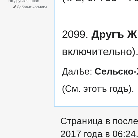
На других языках
Добавить ссылки
2099.
Другъ Ж
включительно)
Далѣе:
Сельско-
(См. этотъ годъ).
Страница в после
2017 года в 06:24