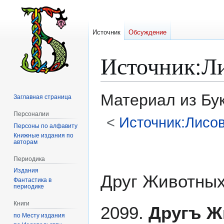
Источник
Обсуждение
Источник
:
Л
Материал из Бу
Заглавная страница
Персоналии
<
Источник:Лисо
Персоны по алфавиту
Книжные издания по
авторам
Перейти
Перейти
к
к
Периодика
навигации
поиску
Издания
Друг Животны
Фантастика в
периодике
Книги
2099.
Другъ Ж
по Месту издания