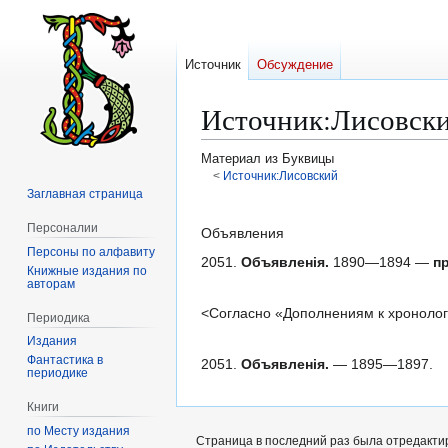
Источник
Обсуждение
Источник
:
Лисовски
Материал из Буквицы
<
Источник:Лисовский
Заглавная страница
Перейти
Перейти
Персоналии
к
к
Объявления
Персоны по алфавиту
навигации
поиску
2051.
Объявленія.
1890—1894 —
п
Книжные издания по
авторам
<Согласно «Дополнениям к хронологи
Периодика
Издания
Фантастика в
2051.
Объявленія.
— 1895—1897.
периодике
Книги
по Месту издания
Страница в последний раз была отредактир