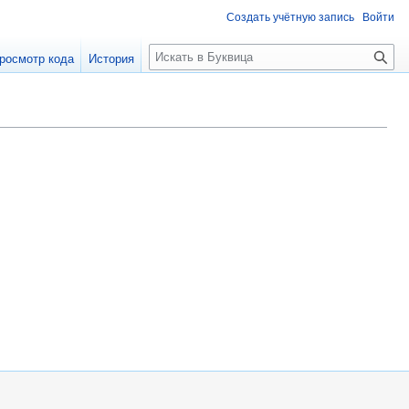
Создать учётную запись
Войти
П
росмотр кода
История
о
и
с
к