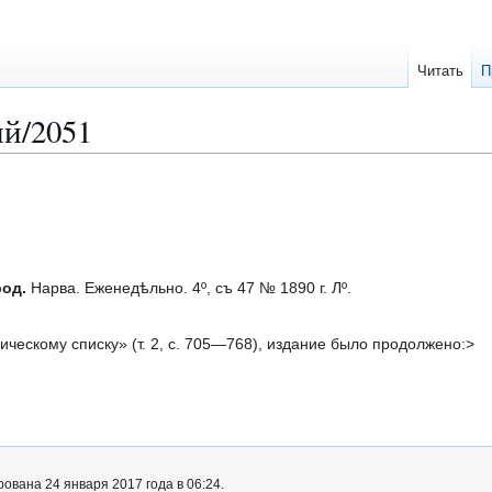
Читать
П
й/2051
род.
Нарва. Еженедѣльно. 4º, съ 47 № 1890 г. Лº.
ческому списку» (т. 2, с. 705—768), издание было продолжено:>
ована 24 января 2017 года в 06:24.