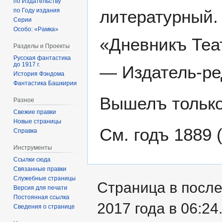
по Издательству
литературный.
по Году издания
Серии
Особо: «Рамка»
«Дневникъ Теат
Разделы и Проекты
Русская фантастика
до 1917 г.
— Издатель-р
История Фэндома
Фантастика Башкирии
Вышелъ только
Разное
Свежие правки
Новые страницы
См. годъ 1889 
Справка
Инструменты
Ссылки сюда
Связанные правки
Служебные страницы
Страница в после
Версия для печати
Постоянная ссылка
2017 года в 06:24
Сведения о странице