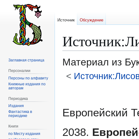
Источник
Обсуждение
Источник
:
Л
Материал из Бу
Заглавная страница
Персоналии
<
Источник:Лисо
Персоны по алфавиту
Книжные издания по
авторам
Перейти
Перейти
к
к
Периодика
навигации
поиску
Издания
Европейский Т
Фантастика в
периодике
Книги
2038.
Европей
по Месту издания