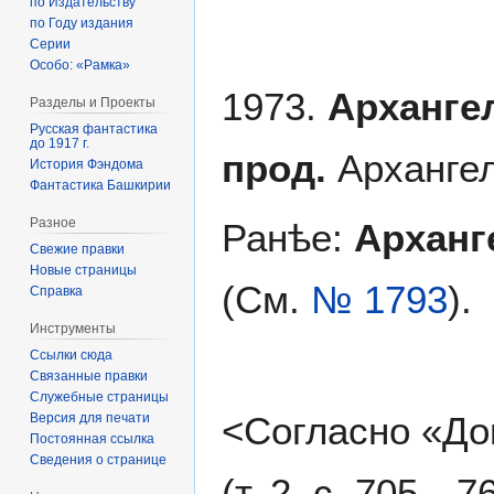
по Издательству
по Году издания
Серии
Особо: «Рамка»
1973.
Архангел
Разделы и Проекты
Русская фантастика
до 1917 г.
прод.
Архангел
История Фэндома
Фантастика Башкирии
Разное
Ранѣе:
Арханг
Свежие правки
Новые страницы
(См.
№ 1793
).
Справка
Инструменты
Ссылки сюда
Связанные правки
Служебные страницы
<Согласно «До
Версия для печати
Постоянная ссылка
Сведения о странице
(т. 2, с. 705—