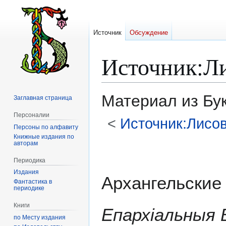
Источник
Обсуждение
Источник
:
Л
Материал из Бу
Заглавная страница
Персоналии
<
Источник:Лисо
Персоны по алфавиту
Книжные издания по
авторам
Перейти
Перейти
к
к
Периодика
навигации
поиску
Издания
Архангельские 
Фантастика в
периодике
Книги
Епархіальныя
по Месту издания