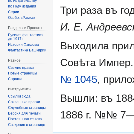
по Издательству
Три раза въ го
по Году издания
Серии
Особо: «Рамка»
И. Е. Андреевс
Разделы и Проекты
Русская фантастика
до 1917 г.
Выходила прил
История Фэндома
Фантастика Башкирии
Совѣта Импер. 
Разное
Свежие правки
Новые страницы
№ 1045
, прило
Справка
Инструменты
Вышли: въ 188
Ссылки сюда
Связанные правки
Служебные страницы
1886 г. №№ 7—
Версия для печати
Постоянная ссылка
Сведения о странице