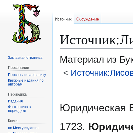
Источник
Обсуждение
Источник
:
Л
Материал из Бу
Заглавная страница
Персоналии
<
Источник:Лисо
Персоны по алфавиту
Книжные издания по
авторам
Перейти
Перейти
к
к
Периодика
навигации
поиску
Издания
Юридическая 
Фантастика в
периодике
Книги
1723.
Юридиче
по Месту издания