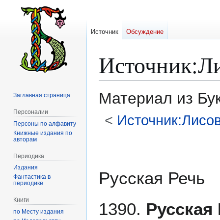
Источник
Обсуждение
Источник
:
Л
Материал из Бу
Заглавная страница
Персоналии
<
Источник:Лисо
Персоны по алфавиту
Книжные издания по
авторам
Перейти
Перейти
к
к
Периодика
навигации
поиску
Издания
Русская Речь
Фантастика в
периодике
Книги
1390.
Русская
по Месту издания