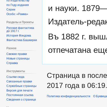
по Издательству
и науки. 1879
по Году издания
Серии
Особо: «Рамка»
Издатель-реда
Разделы и Проекты
Русская фантастика
до 1917 г.
Въ 1882 г. выш
История Фэндома
Фантастика Башкирии
отпечатана еще
Разное
Свежие правки
Новые страницы
Справка
Инструменты
Страница в после
Ссылки сюда
Связанные правки
2017 года в 06:19
Служебные страницы
Версия для печати
Постоянная ссылка
Политика конфиденциальности
О Буквица
Сведения о странице