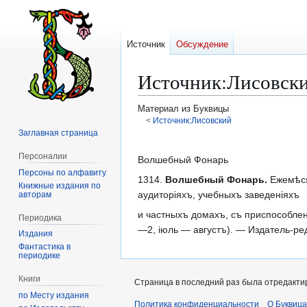
Источник
Обсуждение
Источник
:
Лисовски
Материал из Буквицы
<
Источник:Лисовский
Заглавная страница
Перейти
Перейти
Персоналии
к
к
Волшебный Фонарь
Персоны по алфавиту
навигации
поиску
1314.
Волшебный Фонарь.
Ежемѣся
Книжные издания по
аудиторіяхъ, учебныхъ заведеніяхъ
авторам
и частныхъ домахъ, съ приспособлен
Периодика
—2, іюль — августъ). — Издатель-р
Издания
Фантастика в
периодике
Книги
Страница в последний раз была отредактир
по Месту издания
Политика конфиденциальности
О Буквица