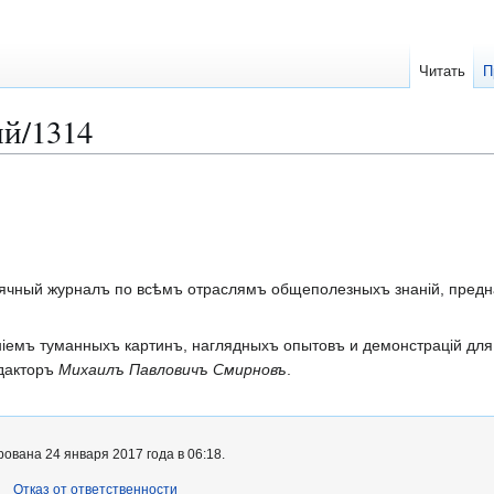
Читать
П
й/1314
чный журналъ по всѣмъ отраслямъ общеполезныхъ знаній, предна
іемъ туманныхъ картинъ, наглядныхъ опытовъ и демонстрацій для вс
едакторъ
Михаилъ Павловичъ Смирновъ
.
ована 24 января 2017 года в 06:18.
Отказ от ответственности