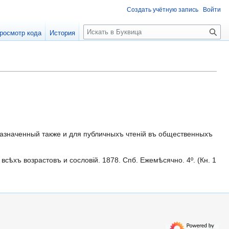
Создать учётную запись
Войти
П
росмотр кода
История
о
и
с
к
значенный также и для публичныхъ чтеній въ общественныхъ
ѣхъ возрастовъ и сословій. 1878. Спб. Ежемѣсячно. 4º. (Кн. 1