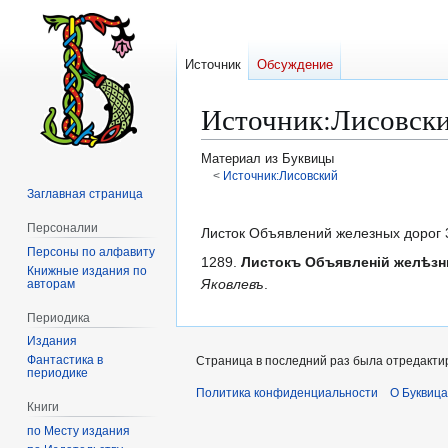
Источник
Обсуждение
Источник
:
Лисовски
Материал из Буквицы
<
Источник:Лисовский
Заглавная страница
Перейти
Перейти
Персоналии
к
к
Листок Объявлений железных дорог 
Персоны по алфавиту
навигации
поиску
1289.
Листокъ Объявленій желѣзн
Книжные издания по
Яковлевъ
.
авторам
Периодика
Издания
Фантастика в
Страница в последний раз была отредактир
периодике
Политика конфиденциальности
О Буквица
Книги
по Месту издания