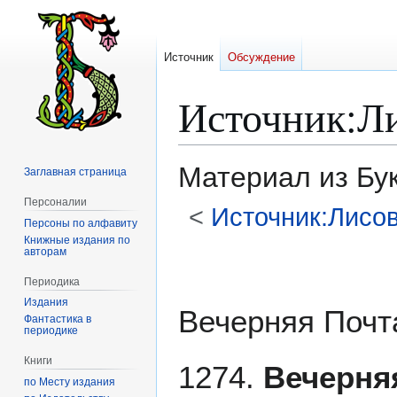
Источник
Обсуждение
Источник
:
Л
Материал из Бу
Заглавная страница
Персоналии
<
Источник:Лисо
Персоны по алфавиту
Книжные издания по
авторам
Перейти
Перейти
к
к
Периодика
навигации
поиску
Издания
Вечерняя Почт
Фантастика в
периодике
Книги
1274.
Вечерня
по Месту издания