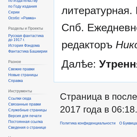
по Издательству
литературная. 
по Году издания
Серии
Особо: «Рамка»
Спб. Ежедневн
Разделы и Проекты
Русская фантастика
до 1917 г.
редакторъ
Ник
История Фэндома
Фантастика Башкирии
Далѣе:
Утренн
Разное
Свежие правки
Новые страницы
Справка
Инструменты
Страница в после
Ссылки сюда
Связанные правки
2017 года в 06:18
Служебные страницы
Версия для печати
Постоянная ссылка
Политика конфиденциальности
О Буквица
Сведения о странице