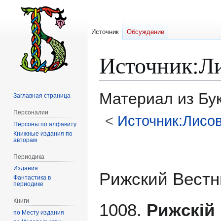
Источник
Обсуждение
Источник
:
Л
Материал из Бу
Заглавная страница
Персоналии
<
Источник:Лисо
Персоны по алфавиту
Книжные издания по
авторам
Перейти
Перейти
к
к
Периодика
навигации
поиску
Издания
Рижский Вестн
Фантастика в
периодике
Книги
1008.
Рижскій
по Месту издания