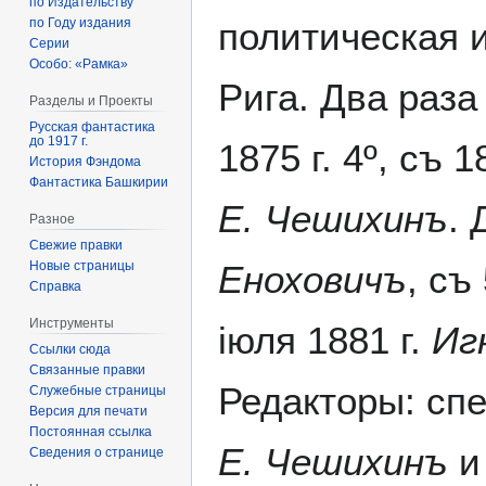
по Издательству
политическая 
по Году издания
Серии
Особо: «Рамка»
Рига. Два раза 
Разделы и Проекты
Русская фантастика
до 1917 г.
1875 г. 4º, съ 
История Фэндома
Фантастика Башкирии
Е. Чешихинъ
.
Разное
Свежие правки
Еноховичъ
, съ
Новые страницы
Справка
Инструменты
іюля 1881 г.
Иг
Ссылки сюда
Связанные правки
Редакторы: сп
Служебные страницы
Версия для печати
Постоянная ссылка
Е. Чешихинъ
Сведения о странице