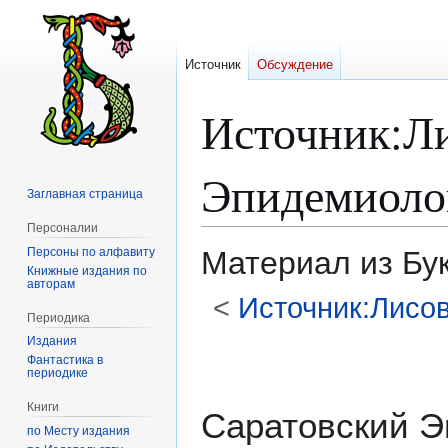
Источник
Обсуждение
Источник
:
Л
Эпидемиоло
Заглавная страница
Персоналии
Персоны по алфавиту
Материал из Бу
Книжные издания по
авторам
<
Источник:Лисо
Периодика
Издания
Перейти
Перейти
Фантастика в
к
к
периодике
навигации
поиску
Книги
Саратовский Э
по Месту издания