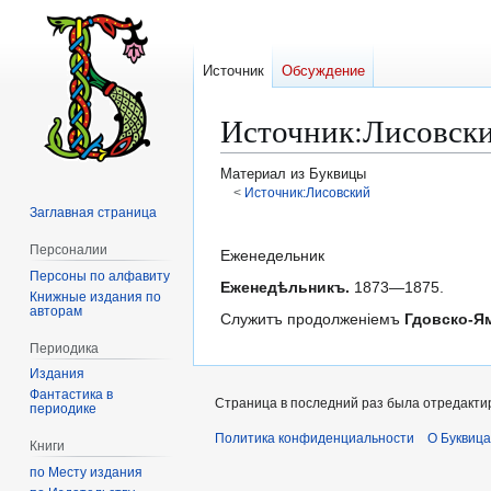
Источник
Обсуждение
Источник
:
Лисовск
Материал из Буквицы
<
Источник:Лисовский
Заглавная страница
Перейти
Перейти
Персоналии
к
к
Еженедельник
Персоны по алфавиту
навигации
поиску
Еженедѣльникъ.
1873—1875.
Книжные издания по
авторам
Служитъ продолженіемъ
Гдовско-Я
Периодика
Издания
Фантастика в
Страница в последний раз была отредактир
периодике
Политика конфиденциальности
О Буквица
Книги
по Месту издания