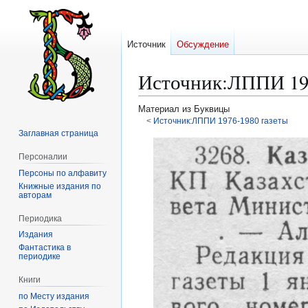
Источник
Обсуждение
Источник
:
ЛППИ 197
Материал из Буквицы
<
Источник:ЛППИ 1976-1980 газеты
Заглавная страница
Перейти
Перейти
Персоналии
к
к
Персоны по алфавиту
навигации
поиску
Книжные издания по
авторам
Периодика
Издания
Фантастика в
периодике
Книги
по Месту издания