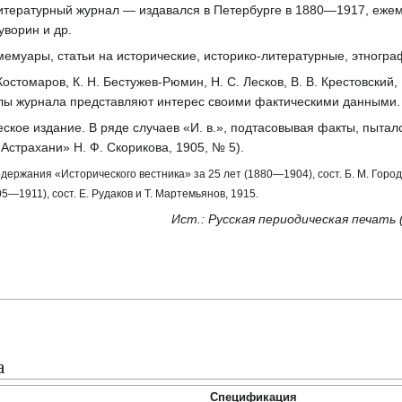
тературный журнал — издавался в Петербурге в 1880—1917, ежем
уворин и др.
 мемуары, статьи на исторические, историко-литературные, этногр
стомаров, К. Н. Бестужев-Рюмин, Н. С. Лесков, В. В. Крестовский, В
алы журнала представляют интерес своими фактическими данными.
кое издание. В ряде случаев «И. в.», подтасовывая факты, пыта
 Астрахани» Н. Ф. Скорикова, 1905, № 5).
одержания «Исторического вестника» за 25 лет (1880—1904), сост. Б. М. Горо
5—1911), сост. Е. Рудаков и Т. Мартемьянов, 1915.
Ист.: Русская периодическая печать 
а
Спецификация