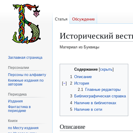
Статья
Обсуждение
Исторический вест
Материал из Буквицы
Заглавная страница
Перейти
Перейти
к
к
Персоналии
Содержание
навигации
поиску
Персоны по алфавиту
1
Описание
Книжные издания по
[
−
]
2
История
авторам
2.1
Главные редакторы
Периодика
3
Библиографическая справка
Издания
4
Наличие в библиотеках
Фантастика в
5
Наличие в сети
периодике
Книги
Описание
по Месту издания