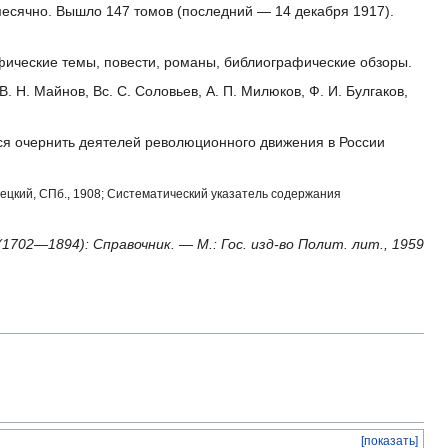
есячно. Вышло 147 томов (последний — 14 декабря 1917).
афические темы, повести, романы, библиографические обзоры.
. Н. Майнов, Вс. С. Соловьев, А. П. Милюков, Ф. И. Булгаков,
лся очернить деятелей революционного движения в России
децкий, СПб., 1908; Систематический указатель содержания
(1702—1894): Справочник. — М.: Гос. изд-во Полит. лит., 1959
[показать]