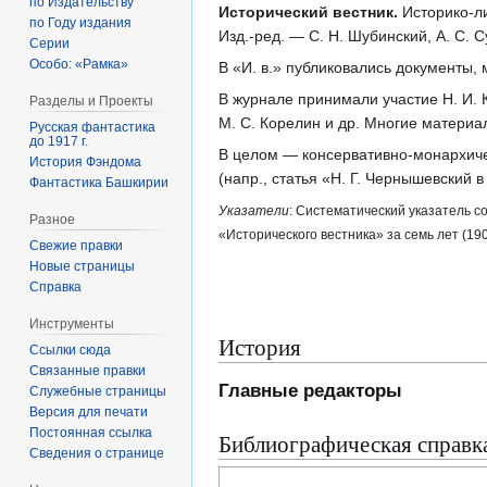
по Издательству
Исторический вестник.
Историко-ли
по Году издания
Изд.-ред. — С. Н. Шубинский, А. С. С
Серии
Особо: «Рамка»
В «И. в.» публиковались документы,
В журнале принимали участие Н. И. Ко
Разделы и Проекты
М. С. Корелин и др. Многие матери
Русская фантастика
до 1917 г.
В целом — консервативно-монархичес
История Фэндома
(напр., статья «Н. Г. Чернышевский в
Фантастика Башкирии
Указатели
: Систематический указатель с
Разное
«Исторического вестника» за семь лет (190
Свежие правки
Новые страницы
Справка
Инструменты
История
Ссылки сюда
Связанные правки
Главные редакторы
Служебные страницы
Версия для печати
Постоянная ссылка
Библиографическая справк
Сведения о странице