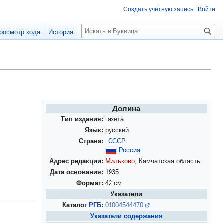
Создать учётную запись
Войти
П
росмотр кода
История
о
и
с
к
Долина
Тип издания:
газета
Язык:
русский
Страна:
СССР
Россия
Адрес редакции:
Мильково
, Камчатская область
Дата основания:
1935
Формат:
42 см.
Указатели
Каталог
РГБ
:
01004544470
Указатели содержания