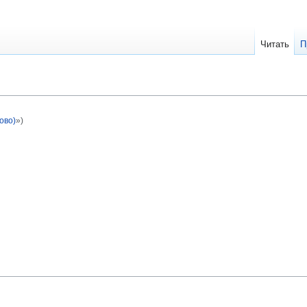
Читать
П
ово)
»)