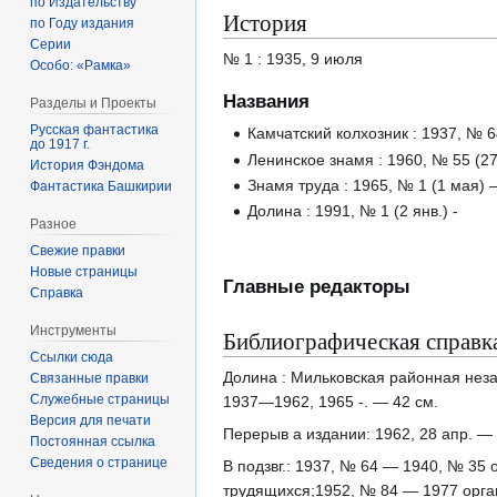
по Издательству
История
по Году издания
Серии
№ 1 : 1935, 9 июля
Особо: «Рамка»
Названия
Разделы и Проекты
Русская фантастика
Камчатский колхозник : 1937, № 64
до 1917 г.
Ленинское знамя : 1960, № 55 (27
История Фэндома
Знамя труда : 1965, № 1 (1 мая) 
Фантастика Башкирии
Долина : 1991, № 1 (2 янв.) -
Разное
Свежие правки
Новые страницы
Главные редакторы
Справка
Инструменты
Библиографическая справк
Ссылки сюда
Долина : Мильковская районная неза
Связанные правки
Служебные страницы
1937—1962, 1965 -. — 42 см.
Версия для печати
Перерыв а издании: 1962, 28 апр. —
Постоянная ссылка
Сведения о странице
В подзвг.: 1937, № 64 — 1940, № 35 
трудящихся;1952, № 84 — 1977 орган