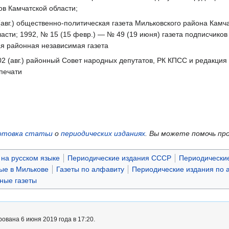
в Камчатской области;
 (авг.) общественно-политическая газета Мильковского района Камча
асти; 1992, № 15 (15 февр.) — № 49 (19 июня) газета подписчико
ая районная независимая газета
02 (авг.) районный Совет народных депутатов, РК КПСС и редакция
печати
отовка статьи
о
периодических изданиях
.
Вы можете помочь пр
на русском языке
Периодические издания СССР
Периодические
ые в Милькове
Газеты по алфавиту
Периодические издания по 
ные газеты
ована 6 июня 2019 года в 17:20.