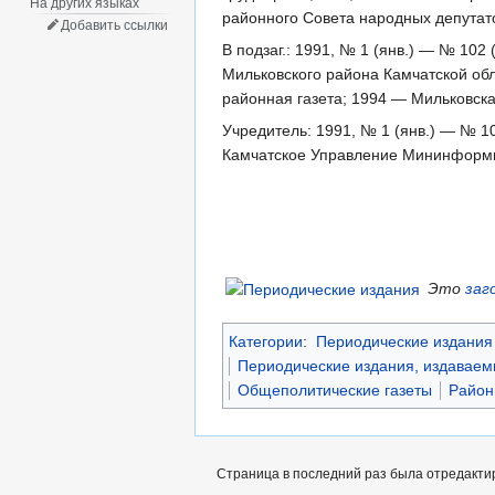
На других языках
районного Совета народных депутато
Добавить ссылки
В подзаг.: 1991, № 1 (янв.) — № 102
Мильковского района Камчатской обл
районная газета; 1994 — Мильковск
Учредитель: 1991, № 1 (янв.) — № 1
Камчатское Управление Мининформ
Это
заг
Категории
:
Периодические издания 
Периодические издания, издаваем
Общеполитические газеты
Район
Страница в последний раз была отредактир