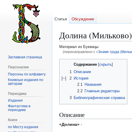
Статья
Обсуждение
Долина (Мильково)
Материал из Буквицы
(перенаправлено с «
Знамя труда (Мильк
Заглавная страница
Перейти
Перейти
Содержание
Персоналии
к
к
1
Описание
Персоны по алфавиту
навигации
поиску
[
−
]
2
История
Книжные издания по
авторам
2.1
Названия
2.2
Главные редакторы
Периодика
3
Библиографическая справка
Издания
Фантастика в
периодике
Описание
Книги
«Долина»
-
по Месту издания