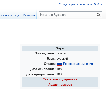
Создать учётную запись
Войти
П
росмотр кода
История
о
и
с
к
Заря
Тип издания:
газета
Язык:
русский
Страна:
Российская империя
Дата основания:
1880
Дата прекращения:
1886
Указатели содержания
Архив номеров