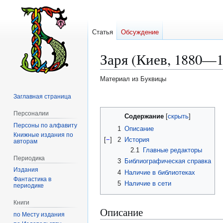
Статья
Обсуждение
Заря (Киев, 1880—1
Материал из Буквицы
Заглавная страница
Перейти
Перейти
к
к
Персоналии
Содержание
навигации
поиску
Персоны по алфавиту
1
Описание
Книжные издания по
[
−
]
2
История
авторам
2.1
Главные редакторы
Периодика
3
Библиографическая справка
Издания
4
Наличие в библиотеках
Фантастика в
5
Наличие в сети
периодике
Книги
Описание
по Месту издания