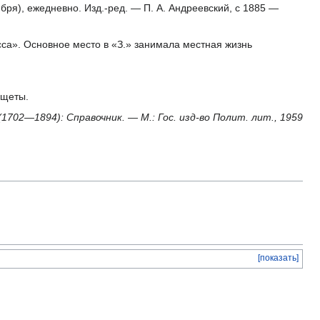
бря), ежедневно. Изд.-ред. — П. А. Андреевский, с 1885 —
са». Основное место в «З.» занимала местная жизнь
ищеты.
(1702—1894): Справочник. — М.: Гос. изд-во Полит. лит., 1959
[показать]