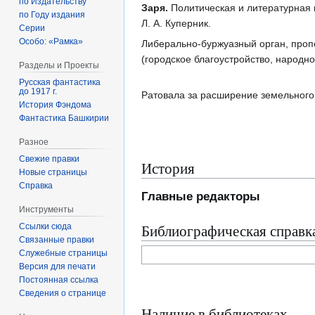
по Издательству
Заря.
Политическая и литературная г
по Году издания
Л. А. Куперник.
Серии
Особо: «Рамка»
Либерально-буржуазный орган, проп
(городское благоустройство, народное
Разделы и Проекты
Русская фантастика
до 1917 г.
Ратовала за расширение земельного 
История Фэндома
Фантастика Башкирии
Разное
Свежие правки
История
Новые страницы
Справка
Главные редакторы
Инструменты
Библиографическая справк
Ссылки сюда
Связанные правки
Служебные страницы
Версия для печати
Постоянная ссылка
Сведения о странице
Наличие в библиотеках