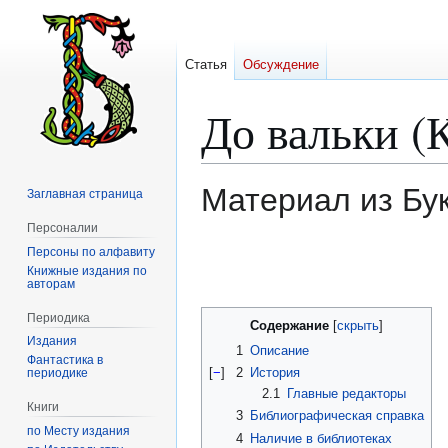
Статья
Обсуждение
До вальки (
Материал из Бу
Заглавная страница
Персоналии
Персоны по алфавиту
Перейти
Перейти
Книжные издания по
к
к
авторам
навигации
поиску
Периодика
Содержание
Издания
1
Описание
Фантастика в
[
−
]
2
История
периодике
2.1
Главные редакторы
Книги
3
Библиографическая справка
по Месту издания
4
Наличие в библиотеках