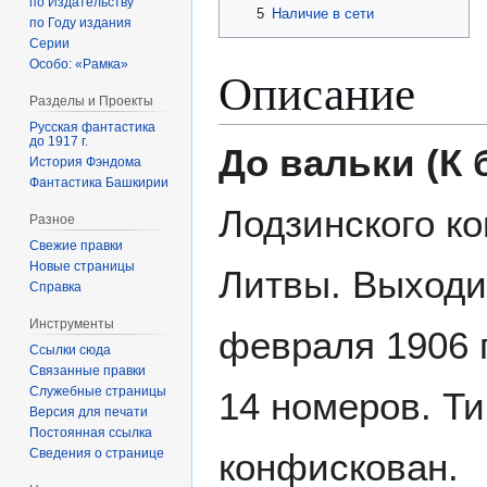
по Издательству
5
Наличие в сети
по Году издания
Серии
Особо: «Рамка»
Описание
Разделы и Проекты
Русская фантастика
до 1917 г.
До вальки (К 
История Фэндома
Фантастика Башкирии
Лодзинского к
Разное
Свежие правки
Новые страницы
Литвы. Выходил
Справка
Инструменты
февраля 1906 
Ссылки сюда
Связанные правки
Служебные страницы
14 номеров. Т
Версия для печати
Постоянная ссылка
Сведения о странице
конфискован.