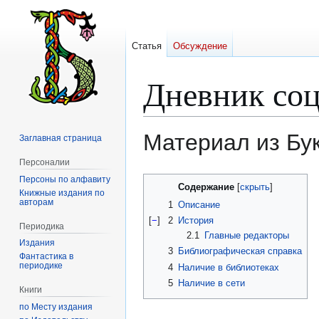
Статья
Обсуждение
Дневник соц
Материал из Бу
Заглавная страница
Персоналии
Персоны по алфавиту
Перейти
Перейти
Содержание
Книжные издания по
к
к
авторам
1
Описание
навигации
поиску
[
−
]
2
История
Периодика
2.1
Главные редакторы
Издания
3
Библиографическая справка
Фантастика в
периодике
4
Наличие в библиотеках
5
Наличие в сети
Книги
по Месту издания