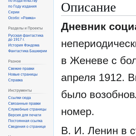
Описание
по Издательству
по Году издания
Серии
Особо: «Рамка»
Дневник соци
Разделы и Проекты
Русская фантастика
непериодическ
до 1917 г.
История Фэндома
Фантастика Башкирии
в Женеве с бо
Разное
Свежие правки
апреля 1912. 
Новые страницы
Справка
было возобнов
Инструменты
Ссылки сюда
Связанные правки
номер.
Служебные страницы
Версия для печати
Постоянная ссылка
Сведения о странице
В. И. Ленин в