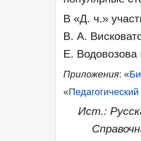
В «Д. ч.» учас
В. А. Висковато
Е. Водовозова 
Приложения
: «
Би
«
Педагогический 
Ист.: Русск
Справочни