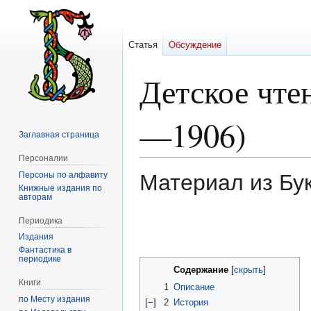
Статья
Обсуждение
Детское чте
—1906)
Заглавная страница
Персоналии
Персоны по алфавиту
Материал из Бу
Книжные издания по
авторам
Перейти
Перейти
Периодика
к
к
Издания
навигации
поиску
Фантастика в
периодике
Содержание
Книги
1
Описание
по Месту издания
[
−
]
2
История