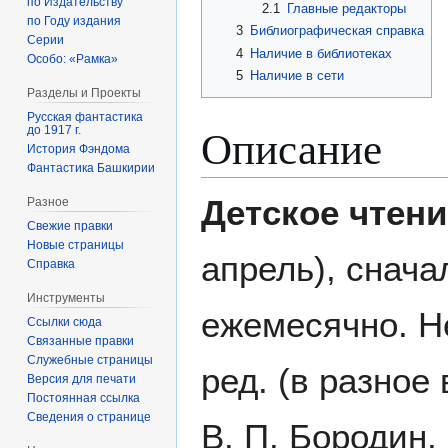
по Издательству
2.1
Главные редакторы
по Году издания
3
Библиографическая справка
Серии
4
Наличие в библиотеках
Особо: «Рамка»
5
Наличие в сети
Разделы и Проекты
Русская фантастика
Описание
до 1917 г.
История Фэндома
Фантастика Башкирии
Детское чтени
Разное
Свежие правки
Новые страницы
апрель), снача
Справка
Инструменты
ежемесячно. Не
Ссылки сюда
Связанные правки
Служебные страницы
ред. (в разное
Версия для печати
Постоянная ссылка
Сведения о странице
В. П. Бородин,