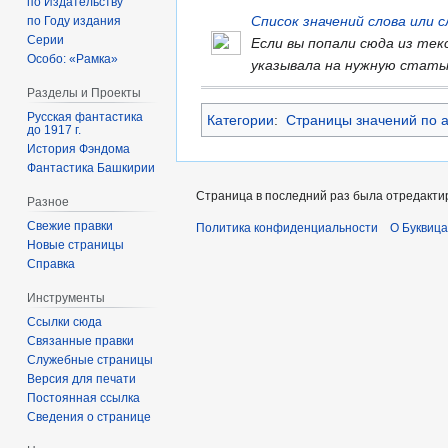
по Издательству
Список значений слова или
по Году издания
Серии
Если вы попали сюда из те
Особо: «Рамка»
указывала на нужную стать
Разделы и Проекты
Русская фантастика
Категории
:
Страницы значений по 
до 1917 г.
История Фэндома
Фантастика Башкирии
Страница в последний раз была отредактир
Разное
Свежие правки
Политика конфиденциальности
О Буквица
Новые страницы
Справка
Инструменты
Ссылки сюда
Связанные правки
Служебные страницы
Версия для печати
Постоянная ссылка
Сведения о странице