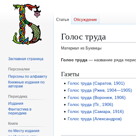
Статья
Обсуждение
Голос труда
Материал из Буквицы
Заглавная страница
Перейти
Перейти
Голос труда
— название ряда перио
к
к
Персоналии
Газеты
навигации
поиску
Персоны по алфавиту
Книжные издания по
Голос труда (Саратов, 1901)
авторам
Голос труда (Ржев, 1904—1905)
Периодика
Голос труда (Воронеж, 1906)
Издания
Голос труда (Пг., 1906)
Фантастика в
Голос труда (Самара, 1916)
периодике
Голос труда (Александров)
Книги
по Месту издания