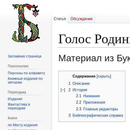
Статья
Обсуждение
Голос Родин
Материал из Бу
Заглавная страница
Персоналии
Персоны по алфавиту
Перейти
Перейти
Содержание
Книжные издания по
к
к
авторам
1
Описание
навигации
поиску
[
−
]
2
История
Периодика
2.1
Названия
Издания
2.2
Приложения
Фантастика в
периодике
2.3
Главные редакторы
3
Библиографическая справка
Книги
по Месту издания