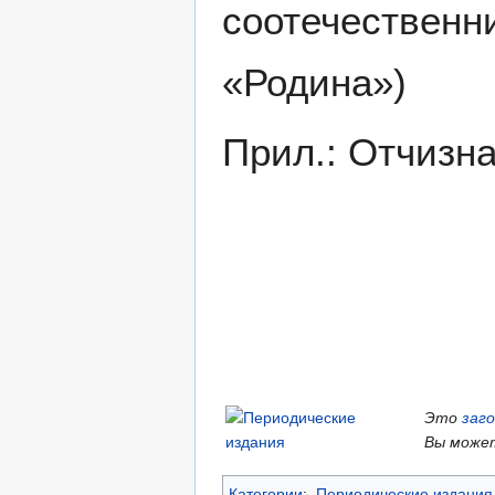
соотечественн
«Родина»)
Прил.: Отчизна
Это
заг
Вы может
Категории
:
Периодические издания 