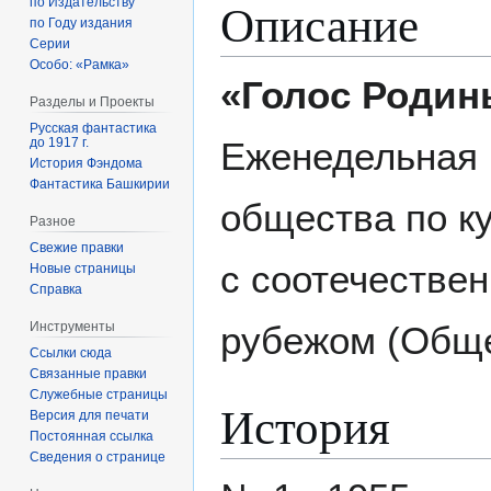
Описание
по Издательству
по Году издания
Серии
Особо: «Рамка»
«Голос Родин
Разделы и Проекты
Русская фантастика
Еженедельная 
до 1917 г.
История Фэндома
Фантастика Башкирии
общества по к
Разное
Свежие правки
с соотечестве
Новые страницы
Справка
рубежом (Обще
Инструменты
Ссылки сюда
Связанные правки
Служебные страницы
История
Версия для печати
Постоянная ссылка
Сведения о странице