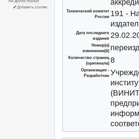
аккред
На других языках
Добавить ссылки
Технический комитет
191 - Н
России
издател
Дата последнего
29.02.2
издания
Номер(а)
переиз
изменении(й)
Количество страниц
8
(оригинала)
Организация -
Учрежд
Разработчик
инстит
(ВИНИТ
предпри
информа
соотве