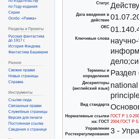
по Издательству
Статус
Действу
по Году издания
Серии
Дата введения в
01.07.2
Особо: «Рамка»
действие
ОКС
01.140.
Разделы и Проекты
Русская фантастика
Ключевые слова
научно-
до 1917 г.
История Фэндома
информ
Фантастика Башкирии
дело;си
Разное
Свежие правки
Термины и
Раздел 
определения
Новые страницы
Справка
Дескрипторы
national
(английский язык)
Инструменты
principl
Ссылки сюда
Вид стандарта
Осново
Связанные правки
Служебные страницы
Нормативные ссылки
ГОСТ Р 1.0-20
Версия для печати
на: ГОСТ
2004
;
ГОСТ Р 5
Постоянная ссылка
Управление
3 - Упр
Сведения о странице
Ростехрегулирования