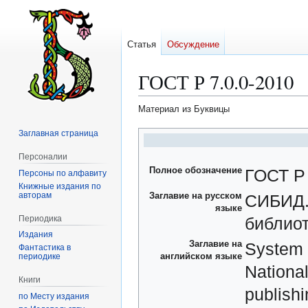
Статья
Обсуждение
ГОСТ Р 7.0.0-2010
Материал из Буквицы
Заглавная страница
Перейти
Перейти
к
к
Персоналии
навигации
поиску
Полное обозначение
ГОСТ Р 
Персоны по алфавиту
Книжные издания по
авторам
Заглавие на русском
СИБИД.
языке
Периодика
библиот
Издания
Заглавие на
System o
Фантастика в
английском языке
периодике
National
Книги
publishi
по Месту издания