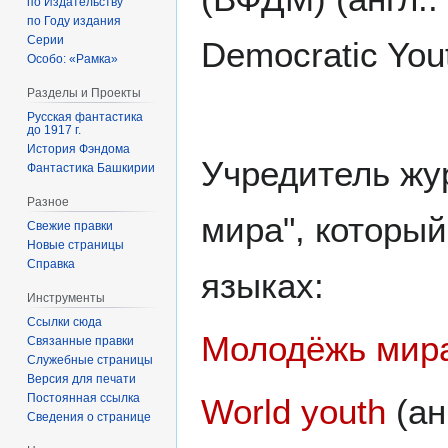
по Издательству
по Году издания
Серии
Democratic Yo
Особо: «Рамка»
Разделы и Проекты
Русская фантастика
до 1917 г.
История Фэндома
Учредитель жу
Фантастика Башкирии
Разное
мира", который
Свежие правки
Новые страницы
Справка
языках:
Инструменты
Ссылки сюда
Молодёжь мир
Связанные правки
Служебные страницы
Версия для печати
Постоянная ссылка
World youth
(ан
Сведения о странице