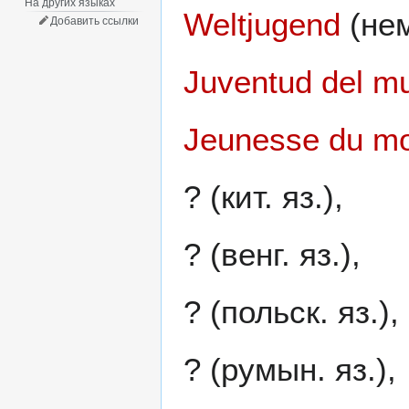
На других языках
Weltjugend
(нем
Добавить ссылки
Juventud del m
Jeunesse du m
? (кит. яз.),
? (венг. яз.),
? (польск. яз.),
? (румын. яз.),