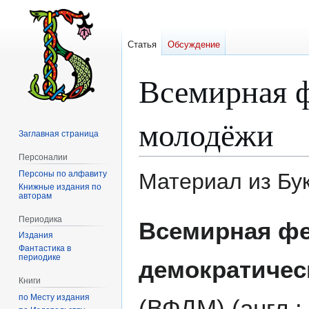
Статья
Обсуждение
Всемирная ф
молодёжи
Заглавная страница
Персоналии
Персоны по алфавиту
Материал из Бу
Книжные издания по
авторам
Перейти
Перейти
Периодика
Всемирная ф
к
к
Издания
навигации
поиску
Фантастика в
периодике
демократичес
Книги
по Месту издания
(ВФДМ) (англ.: 