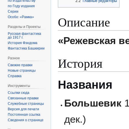
по Издательству
2.2
Главные редакторы
по Году издания
Серии
Описание
Особо: «Рамка»
Разделы и Проекты
Русская фантастика
«Режевская в
до 1917 г.
История Фэндома
Фантастика Башкирии
История
Разное
Свежие правки
Новые страницы
Справка
Названия
Инструменты
Ссылки сюда
Связанные правки
Большевик
1
Служебные страницы
Версия для печати
Постоянная ссылка
дек.)
Сведения о странице