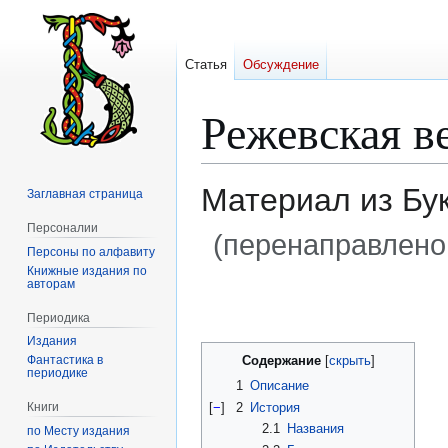
Статья
Обсуждение
Режевская в
Материал из Бу
Заглавная страница
Персоналии
(перенаправлено
Персоны по алфавиту
Книжные издания по
авторам
Перейти
Перейти
к
к
Периодика
навигации
поиску
Издания
Содержание
Фантастика в
периодике
1
Описание
[
−
]
2
История
Книги
2.1
Названия
по Месту издания