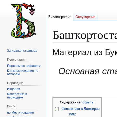
Библиография
Обсуждение
Башҡортост
Материал из Бу
Заглавная страница
Персоналии
Персоны по алфавиту
Перейти
Перейти
Основная ст
Книжные издания по
к
к
авторам
навигации
поиску
Периодика
Издания
Фантастика в
периодике
Содержание
Книги
[
−
]
Фантастика в Башкирии
по Месту издания
1992