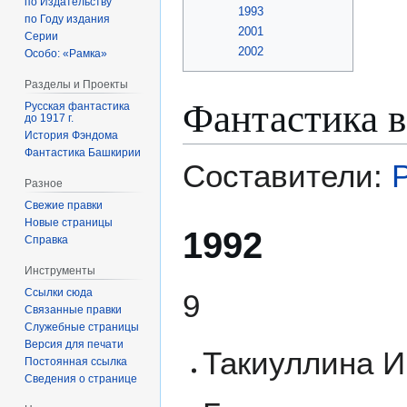
по Издательству
1993
по Году издания
2001
Серии
2002
Особо: «Рамка»
Разделы и Проекты
Фантастика 
Русская фантастика
до 1917 г.
История Фэндома
Фантастика Башкирии
Составители:
Р
Разное
Свежие правки
Новые страницы
1992
Справка
Инструменты
Ссылки сюда
9
Связанные правки
Служебные страницы
Версия для печати
Такиуллина И
Постоянная ссылка
Сведения о странице