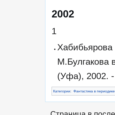
2002
1
Хабибьярова 
М.Булгакова в
(Уфа), 2002. -
Категории
:
Фантастика в периодике
Страница в после