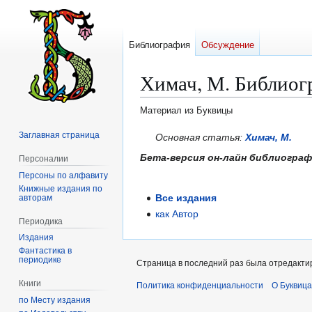
Библиография
Обсуждение
Химач, М. Библиог
Материал из Буквицы
Заглавная страница
Перейти
Перейти
Основная статья:
Химач, М.
к
к
Бета-версия он-лайн библиогра
Персоналии
навигации
поиску
Персоны по алфавиту
Книжные издания по
Все издания
авторам
как Автор
Периодика
Издания
Фантастика в
периодике
Страница в последний раз была отредактир
Книги
Политика конфиденциальности
О Буквица
по Месту издания