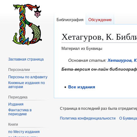
Библиография
Обсуждение
Хетагуров, К. Биб
Материал из Буквицы
Заглавная страница
Перейти
Перейти
Основная статья:
Хетагуров, К
к
к
Бета-версия он-лайн библиогра
Персоналии
навигации
поиску
Персоны по алфавиту
Книжные издания по
Все издания
авторам
Периодика
Издания
Страница в последний раз была отредактир
Фантастика в
периодике
Политика конфиденциальности
О Буквица
Книги
по Месту издания