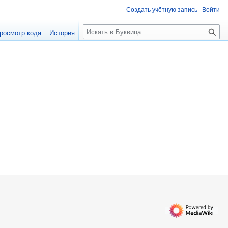
Создать учётную запись
Войти
П
росмотр кода
История
о
и
с
к