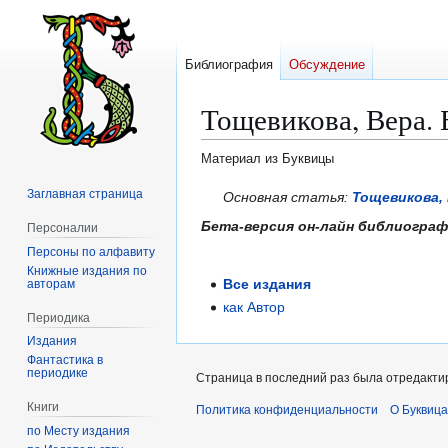
Библиография
Обсуждение
Тощевикова, Вера.
Материал из Буквицы
Заглавная страница
Перейти
Перейти
Основная статья:
Тощевикова,
к
к
Бета-версия он-лайн библиогра
Персоналии
навигации
поиску
Персоны по алфавиту
Книжные издания по
Все издания
авторам
как Автор
Периодика
Издания
Фантастика в
периодике
Страница в последний раз была отредактир
Книги
Политика конфиденциальности
О Буквица
по Месту издания