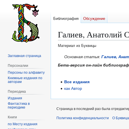
Библиография
Обсуждение
Галиев, Анатолий 
Материал из Буквицы
Заглавная страница
Перейти
Перейти
Основная статья:
Галиев, Ана
к
к
Бета-версия он-лайн библиогра
Персоналии
навигации
поиску
Персоны по алфавиту
Книжные издания по
Все издания
авторам
как Автор
Периодика
Издания
Фантастика в
периодике
Страница в последний раз была отредактир
Книги
Политика конфиденциальности
О Буквица
по Месту издания