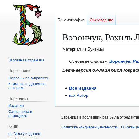
Библиография
Обсуждение
Ворончук, Рахиль 
Материал из Буквицы
Заглавная страница
Перейти
Перейти
Основная статья:
Ворончук, Ра
к
к
Бета-версия он-лайн библиогра
Персоналии
навигации
поиску
Персоны по алфавиту
Книжные издания по
Все издания
авторам
как Автор
Периодика
Издания
Фантастика в
периодике
Страница в последний раз была отредактир
Книги
Политика конфиденциальности
О Буквица
по Месту издания