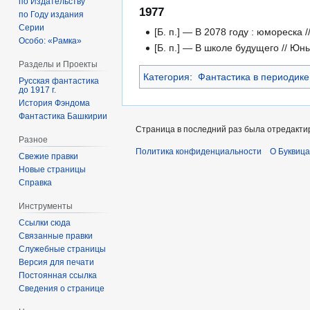
по Издательству
1977
по Году издания
Серии
[Б. п.] — В 2078 году : юмореска
Особо: «Рамка»
[Б. п.] — В школе будущего // Юн
Разделы и Проекты
Категория
:
Фантастика в периодике
Русская фантастика
до 1917 г.
История Фэндома
Фантастика Башкирии
Страница в последний раз была отредактир
Разное
Политика конфиденциальности
О Буквица
Свежие правки
Новые страницы
Справка
Инструменты
Ссылки сюда
Связанные правки
Служебные страницы
Версия для печати
Постоянная ссылка
Сведения о странице