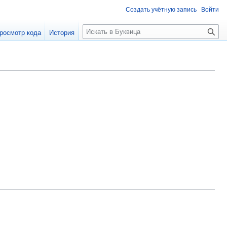
Создать учётную запись
Войти
П
росмотр кода
История
о
и
с
к