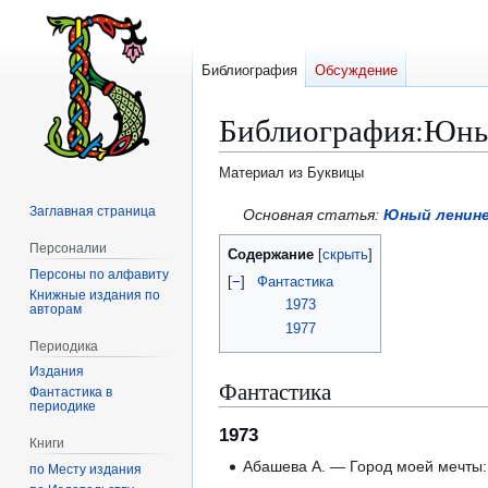
Библиография
Обсуждение
Библиография
:
Юный
Материал из Буквицы
Заглавная страница
Перейти
Перейти
Основная статья:
Юный ленин
к
к
Персоналии
Содержание
навигации
поиску
Персоны по алфавиту
[
−
]
Фантастика
Книжные издания по
1973
авторам
1977
Периодика
Издания
Фантастика
Фантастика в
периодике
1973
Книги
Абашева А. — Город моей мечты: 
по Месту издания