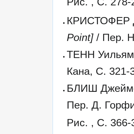
Рис. , С. 278-
КРИСТОФЕР Д
Point]
/ Пер. 
ТЕНН Уильям 
Кана, С. 321-
БЛИШ Джеймс 
Пер. Д. Горф
Рис. , С. 366-