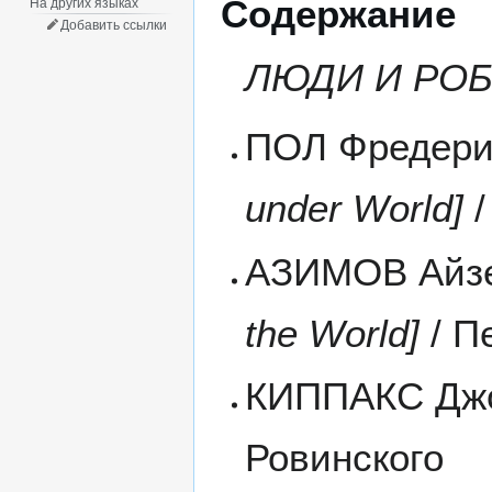
Содержание
На других языках
Добавить ссылки
ЛЮДИ И РО
ПОЛ Фредерик
under World]
/
АЗИМОВ Айзе
the World]
/ П
КИППАКС Джо
Ровинского