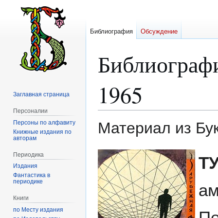
Библиография
Обсуждение
Библиограф
1965
Заглавная страница
Персоналии
Персоны по алфавиту
Материал из Бу
Книжные издания по
авторам
Перейти
Перейти
Периодика
Т
к
к
Издания
навигации
поиску
Фантастика в
периодике
ам
Книги
по Месту издания
Пе