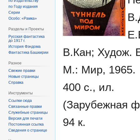
по Издательству
по Году издания
Серии
В.
Особо: «Рамка»
Разделы и Проекты
Е.
Русская фантастика
до 1917 г.
История Фэндома
В.Кан; Худож. 
Фантастика Башкирии
Разное
М.: Мир, 1965.
Свежие правки
Новые страницы
Справка
400 с., ил.
Инструменты
Ссылки сюда
(Зарубежная ф
Связанные правки
Служебные страницы
94 к.
Версия для печати
Постоянная ссылка
Сведения о странице