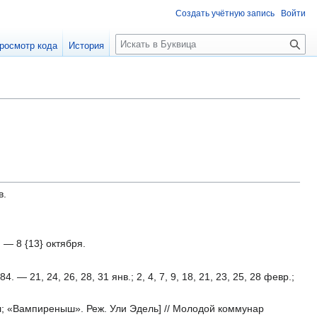
Создать учётную запись
Войти
П
росмотр кода
История
о
и
с
к
в.
— 8 {13} октября.
21, 24, 26, 28, 31 янв.; 2, 4, 7, 9, 18, 21, 23, 25, 28 февр.;
сел; «Вампиреныш». Реж. Ули Эдель] // Молодой коммунар