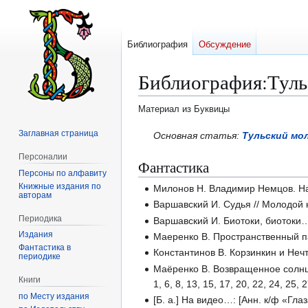
Библиография
Обсуждение
Библиография
:
Туль
Материал из Буквицы
Заглавная страница
Перейти
Перейти
Основная статья:
Тульский мо
к
к
Персоналии
Фантастика
навигации
поиску
Персоны по алфавиту
Книжные издания по
Милонов Н. Владимир Немцов. На
авторам
Варшавский И. Судья // Молодой 
Периодика
Варшавский И. Биотоки, биотоки…
Издания
Маеренко В. Пространственный па
Фантастика в
Константинов В. Корзинкин и Нечт
периодике
Маёренко В. Возвращенное солнце: 
Книги
1, 6, 8, 13, 15, 17, 20, 22, 24, 25, 
по Месту издания
[Б. а.] На видео…: [Анн. к/ф «Г