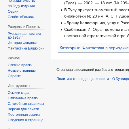
по Издательству
(Тула). — 2002. — 18 окт. (№ 20
по Году издания
В Тулу приедет знаменитый писат
Серии
библиотеки № 20 им. А. С. Пушки
Особо: «Рамка»
«Брошу Калифорнию, уеду в Росс
Разделы и Проекты
Скибинская И. Огры, демоны и э
Русская фантастика
настольной стратегической игре 
до 1917 г.
История Фэндома
Категория
:
Фантастика в периодике
Фантастика Башкирии
Разное
Свежие правки
Страница в последний раз была отредактир
Новые страницы
Справка
Политика конфиденциальности
О Буквица
Инструменты
Ссылки сюда
Связанные правки
Служебные страницы
Версия для печати
Постоянная ссылка
Сведения о странице