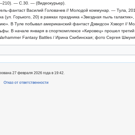
9—210). — С.30. — (Видеокурьер).
ель-фантаст Василий Головачев // Молодой коммунар. — Тула, 2011
на (ул. Горького, 20) в рамках праздника «Звездная пыль галактик
ию». В Туле побывал американский фантаст Дэвидсон Хэворт // Мо
льфы. В начале января в спорткомплексе «Кировец» прошел трети
Warhammer Fantasy Battles / Ирина Скибинская; фото Сергея Шмуня
ована 27 февраля 2026 года в 19:42.
Отказ от ответственности