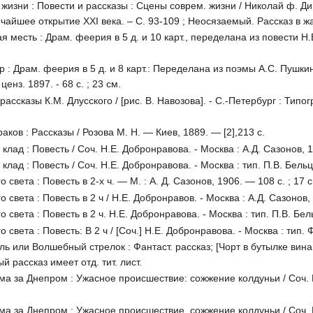
изни : Повести и рассказы : Сцены соврем. жизни / Николай ф. Динг
Величайшее открытие XXI века. – С. 93-109 ; Неосязаемый. Рассказ в ж
 месть : Драм. феерия в 5 д. и 10 карт., переделана из повести Н.В
 : Драм. феерия в 5 д. и 8 карт.: Переделана из поэмы А.С. Пушки
ценз. 1897. - 68 с. ; 23 см.
ассказы К.М. Длусского / [рис. В. Навозова]. - С.-Петербург : Типогр
ков : Рассказы / Розова М. Н. — Киев, 1889. — [2],213 с.
ад : Повесть / Соч. Н.Е. Добронравова. - Москва : А.Д. Сазонов, 1910
ад : Повесть / Соч. Н.Е. Добронравова. - Москва : тип. П.В. Бельцов
света : Повесть в 2-х ч. — М. : А. Д. Сазонов, 1906. — 108 с. ; 17 
света : Повесть в 2 ч / Н.Е. Добронравов. - Москва : А.Д. Сазонов, 1
света : Повесть в 2 ч. Н.Е. Добронравова. - Москва : тип. П.В. Бельц
света : Повесть: В 2 ч / [Соч.] Н.Е. Добронравова. - Москва : тип. Ф
ь или Волшебный стрелок : Фантаст. рассказ; [Чорт в бутылке вина 
й рассказ имеет отд. тит. лист.
 за Днепром : Ужасное происшествие: сожжение колдуньи / Соч. Н.Е
 за Днепром : Ужасное происшествие, сожжение колдуньи / Соч. Н.Е