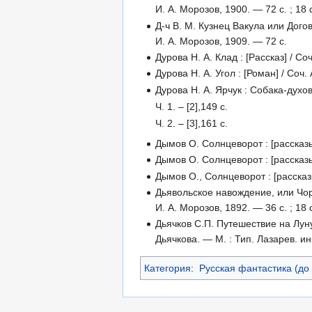
И. А. Морозов, 1900. — 72 с. ; 18 
Д-ч В. М. Кузнец Вакула или Дого
И. А. Морозов, 1909. — 72 с.
Дурова Н. А. Клад : [Рассказ] / Со
Дурова Н. А. Угол : [Роман] / Соч.
Дурова Н. А. Ярчук : Собака-духов
Ч. 1. – [2],149 с.
Ч. 2. – [3],161 с.
Дымов О. Солнцеворот : [рассказы]
Дымов О. Солнцеворот : [рассказы] 
Дымов О., Солнцеворот : [рассказы
Дьявольское навождение, или Чорто
И. А. Морозов, 1892. — 36 с. ; 18 
Дьячков С.П. Путешествие на Лу
Дьячкова. — М. : Тип. Лазарев. ин-т
Категория
:
Русская фантастика (до