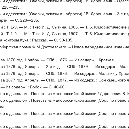
 одесситки : (Очерки, эскизы и наброски) / В. Дорошевич. - Одесса 
. 228—235.
 одесситки : (Очерки, эскизы и наброски) / В. Дорошевич. - 2-е изд.
мерти. — С. 228—235.
: Т. 1-9. — М. : Т-во И. Д. Сытина, 1906. — Т. 6. Юмористические р
: Т. 1-9. — М. : Т-во И. Д. Сытина, 1907. — Т. 6. Юмористические р
а конторы Кука : Рассказ. — С. 99-105.
рбургская поэма Ф.М.Достоевскаго. – Новое переделанное издание. 
за 1876 год. Ноябрь. — СПб., 1876. — Из содерж. : Кроткая.
за 1876 год. Январь. — 2-е изд. — СПб., 1879. — Из содерж. : Маль
за 1876 год. Январь. — СПб., 1876. — Из содерж. : Мальчик у Хрис
за 1877 год. Апрель. — СПб., 1877. — Из содерж. : Сон смешного ч
 — Из содерж. : Бобок. — С. 46-60.
вор с дьяволом : Повесть из малороссийской жизни / Дорошевич В. М
вор с дьяволом : Повесть из малороссийской жизни [Сост. по повест
см.
вор с дьяволом : Повесть из малороссийской жизни [Сост. по повест
вор с дьяволом : Повесть из малороссийской жизни [Сост. по повест