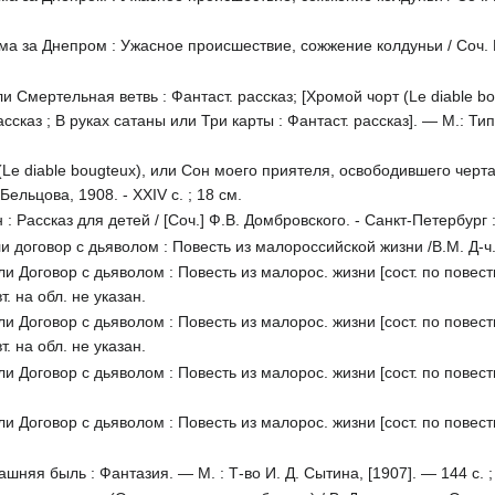
 за Днепром : Ужасное происшествие, сожжение колдуньи / Соч. Н.Е.
 Смертельная ветвь : Фантаст. рассказ; [Хромой чорт (Le diable 
ссказ ; В руках сатаны или Три карты : Фантаст. рассказ]. — М.: Тип
Le diable bougteux), или Сон моего приятеля, освободившего черта и
Бельцова, 1908. - XXIV с. ; 18 см.
Рассказ для детей / [Соч.] Ф.В. Домбровского. - Санкт-Петербург : "
 договор с дьяволом : Повесть из малороссийской жизни /В.М. Д-ч. 
 Договор с дьяволом : Повесть из малорос. жизни [сост. по повести 
вт. на обл. не указан.
 Договор с дьяволом : Повесть из малорос. жизни [сост. по повести 
вт. на обл. не указан.
 Договор с дьяволом : Повесть из малорос. жизни [сост. по повести 
 Договор с дьяволом : Повесть из малорос. жизни [сост. по повести 
шняя быль : Фантазия. — М. : Т-во И. Д. Сытина, [1907]. — 144 с. ;