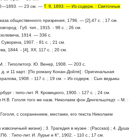
1892—1893. — 23 см. —
Т. 9, 1893. — Из содерж. : Святочные
за общественного призрения, 1796. — [2],47 с. ; 17 см.
город : Губ. тип., 1915. - 98 с. ; 26 см.
асюлевича, 1914. — 336 с.
Суворина, 1907. - 81 с. ; 21 см.
, 1844. - [4], XX, 117 с. ; 20 см.
.
. : Типолитогр. Ю. Венер, 1908. — 203 с.
д. и 11 карт.: [По роману Конан-Дойля] : Оригинальная
нералова, 1908. - 117 с. ; 19 см. – Из содерж. : Сын ведьмы
рг : типо-лит. Я. Кровицкого, 1900. - 127 с. ; 24 см.
Н.В. Гоголя того же назв. Николаем фон Дингельштедт. – М. :
. Гоголя, с сохранением, местами, его текста Николаем
извозчичьей жизни) ; 3. Трагедия в музее : (Рассказ) ; 4. Душа
. : Типо-лит. И. Лурье и К°, 1902. - 110 с.; 17 см.