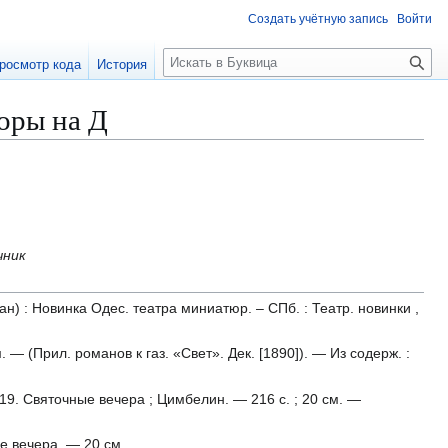
Создать учётную запись
Войти
П
росмотр кода
История
о
и
торы на Д
с
к
чник
) : Новинка Одес. театра миниатюр. – СПб. : Театр. новинки ,
. — (Прил. романов к газ. «Свет». Дек. [1890]). — Из содерж. :
 19. Святочные вечера ; Цимбелин. — 216 с. ; 20 см. —
ые вечера. — 20 см.