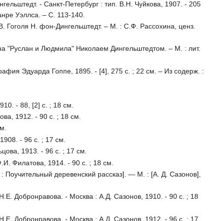
ельштедт. - Санкт-Петербург : тип. В.Н. Чуйкова, 1907. - 205
анре Уэллса. – С. 113-140.
. Гоголя Н. фон-Дингельштедт. – М. : С.Ф. Рассохина, ценз.
на "Руслан и Людмила" Николаем Дингельштедтом. – М. : лит.
афия Эдуарда Гоппе, 1895. - [4], 275 с. ; 22 см. – Из содерж. :
. - 88, [2] с. ; 18 см.
а, 1912. - 90 с. ; 18 см.
см.
908. - 96 с. ; 17 см.
ова, 1913. - 96 с. ; 17 см.
.И. Филатова, 1914. - 90 с. ; 18 см.
: Поучительный деревенский рассказ]. — М. : [А. Д. Сазонов],
. Добронравова. - Москва : А.Д. Сазонов, 1910. - 90 с. ; 18
. Добронравова. - Москва : А.Д. Сазонов, 1912. - 96 с. ; 17