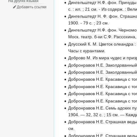
На других языках
Дингельштедт Н.Ф. фон. Причуды ж
Добавить ссылки
с. : ил. ; 21 см. - Из содерж. : 
Дингельштедт Н. Ф. фон. Страшная
1900. - 79 с. ; 23 см.
Дингельштедт Н.Ф. фон. Черномор
Моск. театр. б-ки С.Ф. Рассохина, 
Длусский К. М. Цветок олеандра : р
Часы с курантами.
Доброво М. Из мира чудес и призра
Добронравов Н.Е. Заколдованный кл
Добронравов Н.Е. Заколдованный кл
Добронравов Н.Е. Красавица с того 
Добронравов Н.Е. Красавица с того 
Добронравов Н.Е. Красавица с того 
Добронравов Н.Е. Красавица с того 
Добронравов Н.Е. Семь адских пул
1904. — 32, 32 с. ; 15 см. — Кажды
Добронравов Н.Е. Страшная ведьма
см.
Добронравов Н.Е. Страшная ведьма