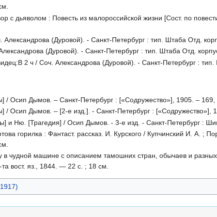
см.
вор с дьяволом : Повесть из малороссийской жизни [Сост. по повест
ч. Александрова (Дуровой). - Санкт-Петербург : тип. Штаба Отд. корпу
 Александрова (Дуровой). - Санкт-Петербург : тип. Штаба Отд. корпуса
идец:В 2 ч / Соч. Александрова (Дуровой). - Санкт-Петербург : тип. И
 / Осип Дымов. – Санкт-Петербург : [«Содружество»], 1905. – 169, [3
/ Осип Дымов. – [2-е изд.]. - Санкт-Петербург : [«Содружество»], 190
] и Ню. [Трагедия] / Осип Дымов. - 3-е изд. - Санкт-Петербург : Шипо
ва горилка : Фантаст. рассказ. И. Курского / Купчинский И. А. ; П
см.
ну в чудной машине с описанием тамошних стран, обычаев и разны
а вост. яз., 1844. — 22 с. ; 18 см.
 1917)