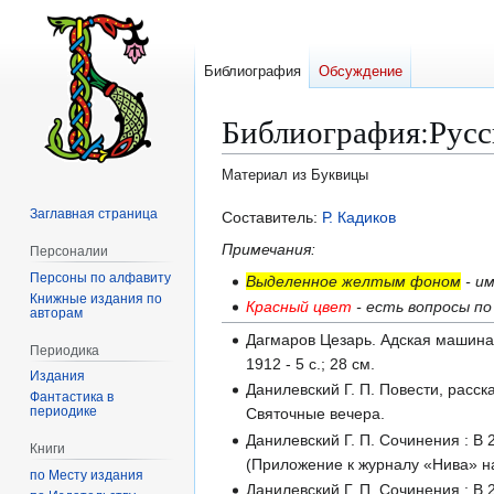
Библиография
Обсуждение
Библиография
:
Русс
Материал из Буквицы
Заглавная страница
Перейти
Перейти
Составитель:
Р. Кадиков
к
к
Примечания:
Персоналии
навигации
поиску
Персоны по алфавиту
Выделенное желтым фоном
- и
Книжные издания по
Красный цвет
- есть вопросы по
авторам
Дагмаров Цезарь. Адская машина :
Периодика
1912 - 5 с.; 28 см.
Издания
Данилевский Г. П. Повести, расска
Фантастика в
периодике
Святочные вечера.
Данилевский Г. П. Сочинения : В 
Книги
(Приложение к журналу «Нива» на 
по Месту издания
Данилевский Г. П. Сочинения : В 