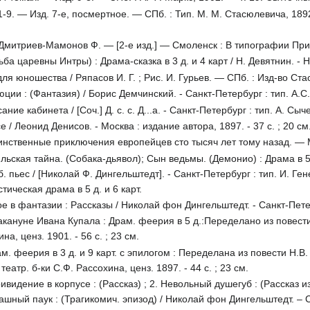
 1-9. — Изд. 7-е, посмертное. — СПб. : Тип. М. М. Стасюлевича, 
митриев-Мамонов Ф. — [2-е изд.] — Смоленск : В типографии Прика
а царевны Интры) : Драма-сказка в 3 д. и 4 карт / Н. Девятнин. - Нов
для юношества / Ряпасов И. Г. ; Рис. И. Гурьев. — СПб. : Изд-во Ст
ии : (Фантазия) / Борис Демчинский. - Санкт-Петербург : тип. А.С. 
е кабинета / [Соч.] Д. с. с. Д...а. - Санкт-Петербург : тип. А. Сычева
/ Леонид Денисов. - Москва : издание автора, 1897. - 37 с. ; 20 см
аинственные приключения европейцев сто тысяч лет тому назад. — М
ьская тайна. (Собака-дьявол); Сын ведьмы. (Демонио) : Драма в 5 
Сб. пьес / [Николай Ф. Дингельштедт]. - Санкт-Петербург : тип. И. Ге
ическая драма в 5 д. и 6 карт.
в фантазии : Рассказы / Николай фон Дингельштедт. - Санкт-Петербу
кануне Ивана Купала : Драм. феерия в 5 д.:Переделано из повести 
на, ценз. 1901. - 56 с. ; 23 см.
м. феерия в 3 д. и 9 карт. с эпилогом : Переделана из повести Н.В
театр. б-ки С.Ф. Рассохина, ценз. 1897. - 44 с. ; 23 см.
идение в корпусе : (Рассказ) ; 2. Невольный душегуб : (Рассказ из 
рашный паук : (Трагикомич. эпизод) / Николай фон Дингельштедт. – СПб