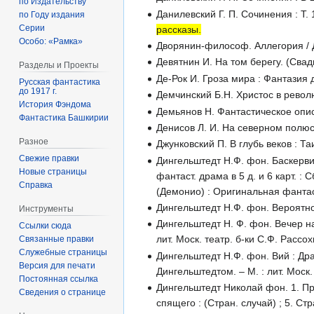
по Издательству
Данилевский Г. П. Сочинения : Т.
по Году издания
Серии
рассказы.
Особо: «Рамка»
Дворянин-философ. Аллегория / Д
Девятнин И. На том берегу. (Свадьб
Разделы и Проекты
Де-Рок И. Гроза мира : Фантазия 
Русская фантастика
до 1917 г.
Демчинский Б.Н. Христос в революц
История Фэндома
Демьянов Н. Фантастическое описани
Фантастика Башкирии
Денисов Л. И. На северном полюсе 
Разное
Джунковский П. В глубь веков : Т
Свежие правки
Дингельштедт Н.Ф. фон. Баскервил
Новые страницы
фантаст. драма в 5 д. и 6 карт. : 
Справка
(Демонио) : Оригинальная фантаст
Дингельштедт Н.Ф. фон. Вероятное 
Инструменты
Дингельштедт Н. Ф. фон. Вечер на
Ссылки сюда
лит. Моск. театр. б-ки С.Ф. Рассохи
Связанные правки
Служебные страницы
Дингельштедт Н.Ф. фон. Вий : Дра
Версия для печати
Дингельштедтом. – М. : лит. Моск. 
Постоянная ссылка
Дингельштедт Николай фон. 1. Прив
Сведения о странице
спящего : (Стран. случай) ; 5. Ст