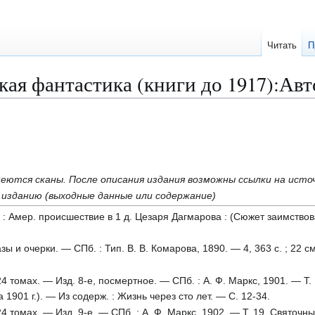
Читать
П
кая фантастика (книги до 1917):Ав
меются сканы. После описания издания возможны ссылки на исто
 изданию (выходные данные или содержание)
 Амер. происшествие в 1 д. Цезаря Дагмарова : (Сюжет заимствован
зы и очерки. — СПб. : Тип. В. В. Комарова, 1890. — 4, 363 с. ; 22 см
24 томах. — Изд. 8-е, посмертное. — СПб. : А. Ф. Маркс, 1901. — Т.
1901 г.). — Из содерж. : Жизнь через сто лет. — С. 12-34.
24 томах. — Изд. 9-е. — СПб. : А. Ф. Маркс, 1902. — Т. 19. Святочн